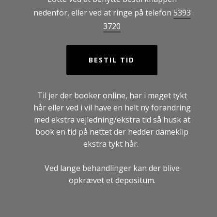
nedenfor, eller ved at ringe på telefon
5393
3720
BESTIL TID
Til jer der booker online, har i meget tykt
hår eller ved i vil have en helt ny forandring
med ekstra vejledning/ekstra tid så husk at
book en tid på nettet der hedder dameklip
ekstra tykt hår.
Ved lange behandlinger kan der blive
opkrævet et depositum.