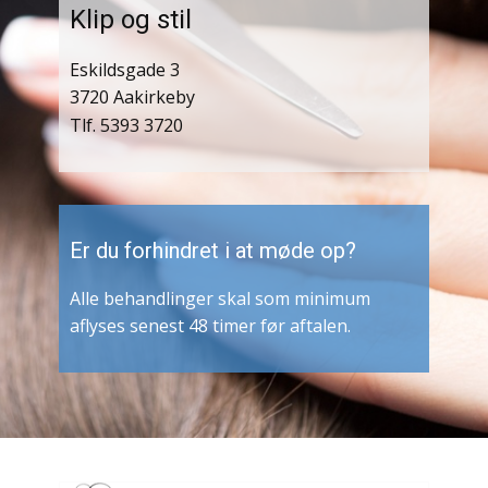
Klip og stil
Eskildsgade 3
3720 Aakirkeby
Tlf. 5393 3720
Er du forhindret i at møde op?
Alle behandlinger skal som minimum
aflyses senest 48 timer før aftalen.